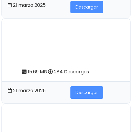
21 marzo 2025
Descargar
Pendoneros Nº45 | Artesanos
Campesinos: Desarrollo socio-
económico y proceso de trabajo
en la artesanía textil de Otavalo
15.69 MB
284 Descargas
21 marzo 2025
Descargar
Pendoneros Nº 33 | La medicina
tradicional ecuatoriana