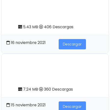
Cayambes y Carangues: Siglos
XV-XVI. "El testimonio de la
Etnohistoria". Tomo I
5.43 MB
406 Descargas
16 noviembre 2021
Descargar
Pendoneros Nº37 | Diagnóstico
socio-económico de la provincia
de Esmeraldas (Tomo I)
7.24 MB
360 Descargas
15 noviembre 2021
Descargar