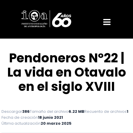
Pendoneros Nº22 |
La vida en Otavalo
en el siglo XVIII
Descargar
386
Tamaño del archivo
6.22 MB
Recuento de archivos
1
Fecha de creación
18 junio 2021
Última actualización
20 marzo 2025