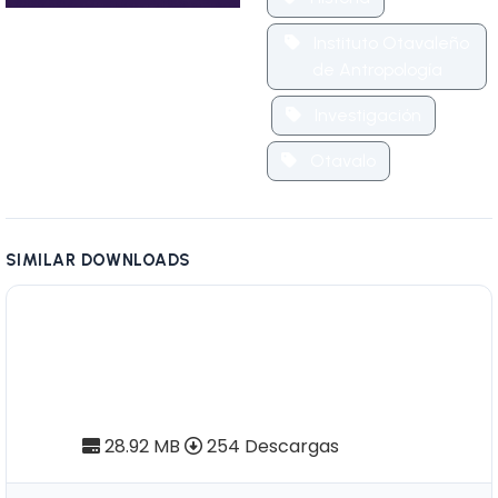
Instituto Otavaleño
de Antropología
Investigación
Otavalo
SIMILAR DOWNLOADS
Pendoneros Nº47 | Instrumentos
musicales populares registrados
en el Ecuador (Tomo II)
28.92 MB
254 Descargas