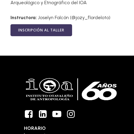
Arqueológico y Etnográfico del IOA
Instructora:
Joselyn Falcón (@jozy_flordeloto)
INSCRIPCIÓN AL TALLER
HORARIO