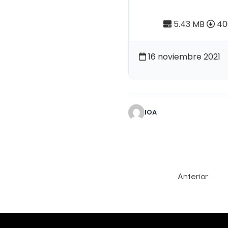
de la Etnohi
5.43 MB
40
16 noviembre 2021
IOA
Anterior