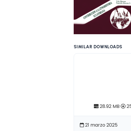
SIMILAR DOWNLOADS
Pendoneros
Instrumento
populares re
Ecuador (To
28.92 MB
25
21 marzo 2025