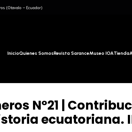
ros (Otavalo – Ecuador)
Inicio
Quienes Somos
Revista Sarance
Museo IOA
Tienda
A
ros Nº21 | Contribuc
storia ecuatoriana. I