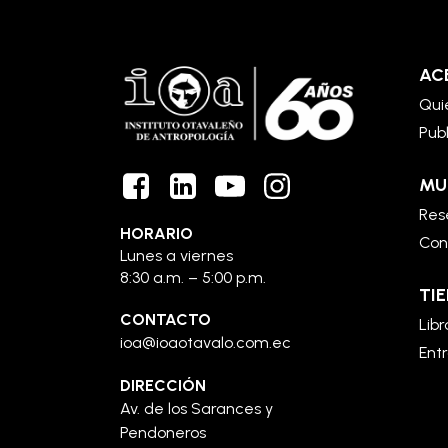
AC
Qui
Pub
MU
Rese
HORARIO
Con
Lunes a viernes
8:30 a.m. – 5:00 p.m.
TIE
CONTACTO
Libr
ioa@ioaotavalo.com.ec
Ent
DIRECCIÓN
Av. de los Sarances y
Pendoneros