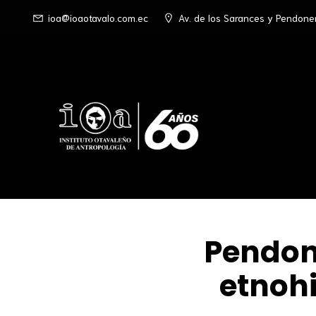
ioa@ioaotavalo.com.ec
Av. de los Sarances y Pendone
Pendone
etnohi