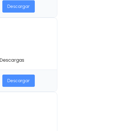
Descargar
º20 |
a la Etnohistoria
I parte
 Descargas
Descargar
º37 |
socio-económico
ia de Esmeraldas