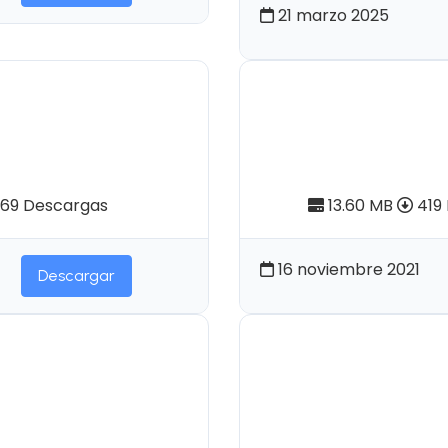
21 marzo 2025
Nº 33 | La
Pendoneros N
adicional
Contribución 
a
ecuatoriana. 
69 Descargas
13.60 MB
419
16 noviembre 2021
Descargar
Nº61 | Los
Pendoneros N
 Carangues:
Diagnóstico 
I. "El testimonio
de la provinc