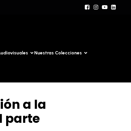
udiovisuales
Nuestras Colecciones
ión a la
I parte