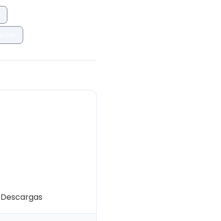
a
ación
º45 | Artesanos
Desarrollo socio-
 proceso de
artesanía textil
 Descargas