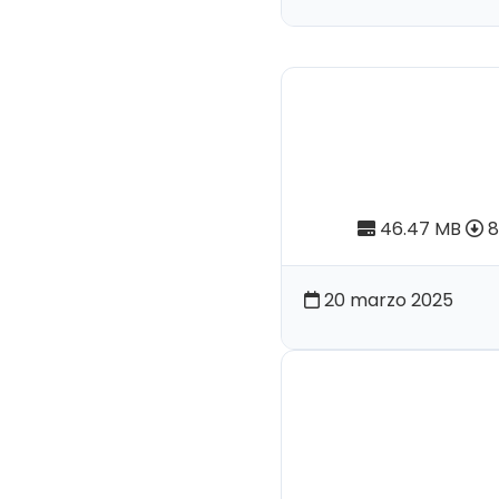
Pendoneros 
medicina tr
ecuatorian
46.47 MB
8
20 marzo 2025
Pendoneros 
Cayambes y
Siglos XV-XV