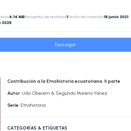
chivo
4.14 MB
Recuento de archivos
1
Fecha de creación
18 junio 2021
 2025
Descargar
Contribución a la Etnohistoria ecuatoriana. II parte
Autor
: Udo Oberem & Segundo Moreno Yánez
Serie:
Etnohistoria
CATEGORÍAS & ETIQUETAS