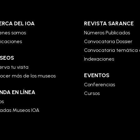
ERCA DEL IOA
REVISTA SARANCE
enes somos
Números Publicados
licaciones
Convocatoria Dossier
Convocatoria temática 
SEOS
Indexaciones
rva tu visita
EVENTOS
ocer más de los museos
Conferencias
NDA EN LÍNEA
Cursos
os
radas Museos IOA