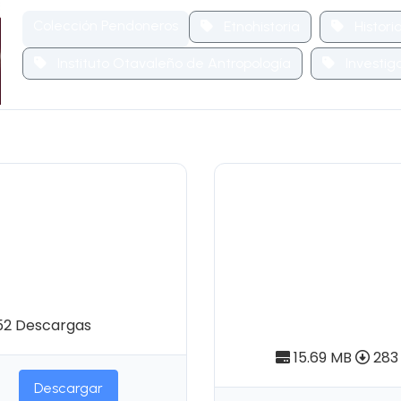
Colección Pendoneros
Etnohistoria
Histori
Instituto Otavaleño de Antropología
Investig
 Nº47 |
Pendoneros N
s musicales
Campesinos: 
gistrados en el
económico y
mo II)
trabajo en la 
de Otavalo
2 Descargas
15.69 MB
283
Descargar