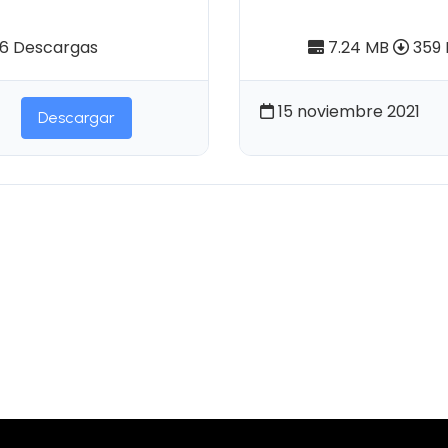
storia". Tomo I
(Tomo I)
6 Descargas
7.24 MB
359 
15 noviembre 2021
Descargar