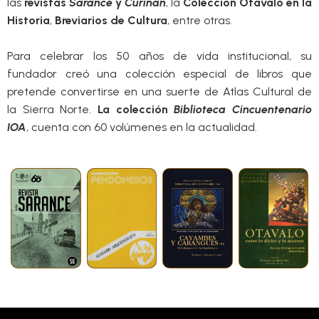
las
revistas
Sarance
y
Curiñán
, la
Colección Otavalo en la
Historia
,
Breviarios de Cultura
, entre otras.
Para celebrar los 50 años de vida institucional, su
fundador creó una colección especial de libros que
pretende convertirse en una suerte de Atlas Cultural de
la Sierra Norte.
La colección
Biblioteca Cincuentenario
IOA
, cuenta con 60 volúmenes en la actualidad.
Revista
Colección
Biblioteca
Otavalo
Sarance
Pendoneros
Cincuentenario
en la