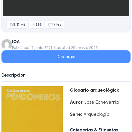
5.31 MB
596
1 Files
IOA
Published 17 junio 2021 · Updated 20 marzo 2025
Descargar
Descripción
Glosario arqueológico
Autor:
José Echeverría
Serie:
Arqueología
Categorías & Etiquetas