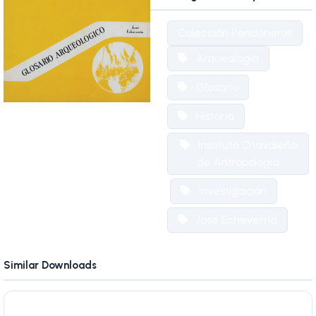
Colección Pendoneros
Arqueología
Glosario
Historia
Instituto Otavaleño
de Antropología
Investigación
José Echeverría
Similar Downloads