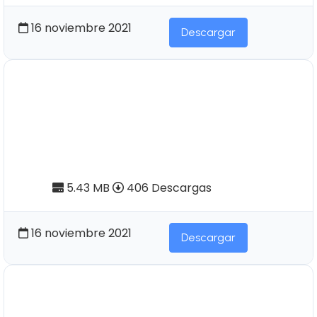
16 noviembre 2021
Descargar
Pendoneros Nº61 | Los
Cayambes y Carangues: Siglos
XV-XVI. "El testimonio de la
Etnohistoria". Tomo I
5.43 MB
406 Descargas
16 noviembre 2021
Descargar
Pendoneros Nº37 | Diagnóstico