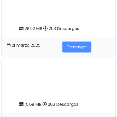
Pendoneros Nº47 | Instrumentos
musicales populares registrados
en el Ecuador (Tomo II)
28.92 MB
253 Descargas
21 marzo 2025
Descargar
Pendoneros Nº45 | Artesanos
Campesinos: Desarrollo socio-
económico y proceso de trabajo
en la artesanía textil de Otavalo
15.69 MB
283 Descargas