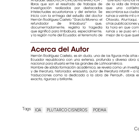
Tags:
IOA
PLUTARCO CISNEROS
POEMA
C