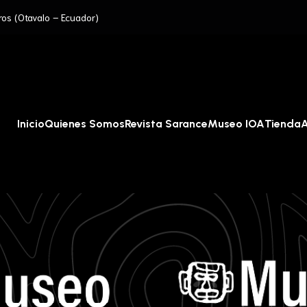
ros (Otavalo – Ecuador)
Inicio
Quienes Somos
Revista Sarance
Museo IOA
Tienda
A