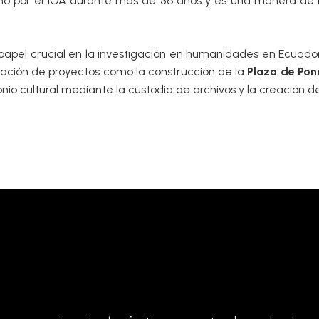
cho por el IOA durante más de 56 años y es una manera de
apel crucial en la investigación en humanidades en Ecuador,
reación de proyectos como la construcción de la
Plaza de Pon
monio cultural mediante la custodia de archivos y la creación 