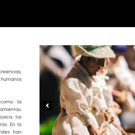
creencias,
os humanos
s como la
ramientas,
úsica, los
ros. En la
rales han