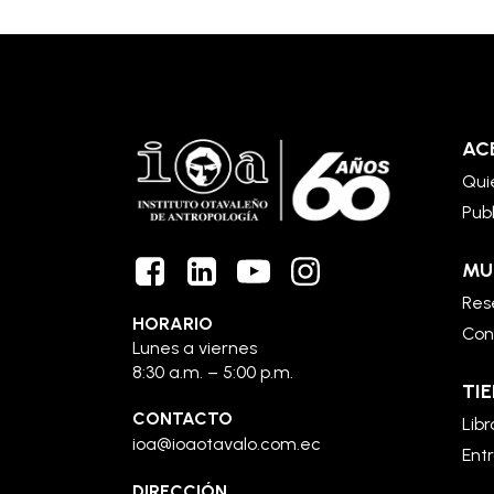
AC
Qui
Pub
MU
Rese
HORARIO
Con
Lunes a viernes
8:30 a.m. – 5:00 p.m.
TIE
CONTACTO
Libr
ioa@ioaotavalo.com.ec
Ent
DIRECCIÓN