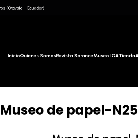
ros (Otavalo – Ecuador)
Inicio
Quienes Somos
Revista Sarance
Museo IOA
Tienda
A
Museo de papel-N25