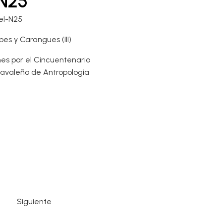
-N25
el-N25
s y Carangues (III)
nes por el Cincuentenario
Otavaleño de Antropología
Siguiente