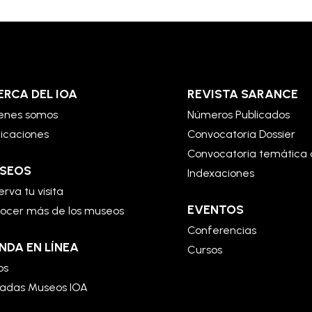
ERCA DEL IOA
REVISTA SARANCE
enes somos
Números Publicados
licaciones
Convocatoria Dossier
Convocatoria temática 
SEOS
Indexaciones
rva tu visita
EVENTOS
ocer más de los museos
Conferencias
NDA EN LÍNEA
Cursos
os
radas Museos IOA