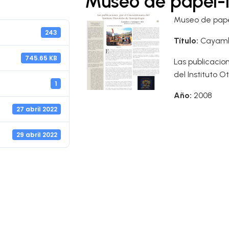
Museo de papel
Museo de pap
243
Título:
Cayambe
745.65 KB
Las publicacio
del Instituto 
1
Año:
2008
27 abril 2022
29 abril 2022