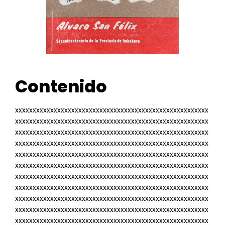
Contenido
xxxxxxxxxxxxxxxxxxxxxxxxxxxxxxxxxxxxxxxxxxxxxxxxxxxxxxx
xxxxxxxxxxxxxxxxxxxxxxxxxxxxxxxxxxxxxxxxxxxxxxxxxxxxxxx
xxxxxxxxxxxxxxxxxxxxxxxxxxxxxxxxxxxxxxxxxxxxxxxxxxxxxxx
xxxxxxxxxxxxxxxxxxxxxxxxxxxxxxxxxxxxxxxxxxxxxxxxxxxxxxx
xxxxxxxxxxxxxxxxxxxxxxxxxxxxxxxxxxxxxxxxxxxxxxxxxxxxxxx
xxxxxxxxxxxxxxxxxxxxxxxxxxxxxxxxxxxxxxxxxxxxxxxxxxxxxxx
xxxxxxxxxxxxxxxxxxxxxxxxxxxxxxxxxxxxxxxxxxxxxxxxxxxxxxx
xxxxxxxxxxxxxxxxxxxxxxxxxxxxxxxxxxxxxxxxxxxxxxxxxxxxxxx
xxxxxxxxxxxxxxxxxxxxxxxxxxxxxxxxxxxxxxxxxxxxxxxxxxxxxxx
xxxxxxxxxxxxxxxxxxxxxxxxxxxxxxxxxxxxxxxxxxxxxxxxxxxxxxx
xxxxxxxxxxxxxxxxxxxxxxxxxxxxxxxxxxxxxxxxxxxxxxxxxxxxxxx