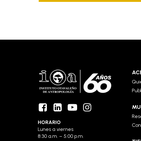
AC
Qui
Pub
MU
Rese
HORARIO
Con
Lunes a viernes
8:30 a.m. – 5:00 p.m.