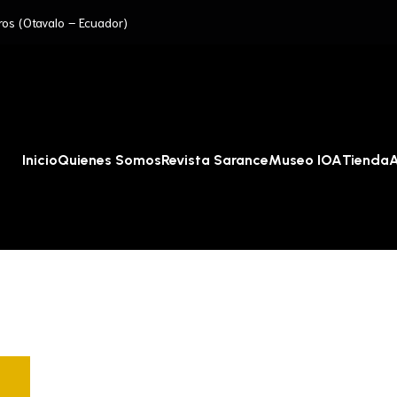
ros (Otavalo – Ecuador)
Inicio
Quienes Somos
Revista Sarance
Museo IOA
Tienda
A