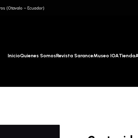
ros (Otavalo – Ecuador)
Inicio
Quienes Somos
Revista Sarance
Museo IOA
Tienda
A