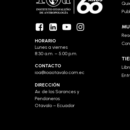
Qui
Pub
MU
Rese
HORARIO
Con
Lunes a viernes
8:30 a.m. – 5:00 p.m.
TIE
CONTACTO
Libr
ioa@ioaotavalo.com.ec
Ent
DIRECCIÓN
Av. de los Sarances y
Pendoneros
Otavalo – Ecuador