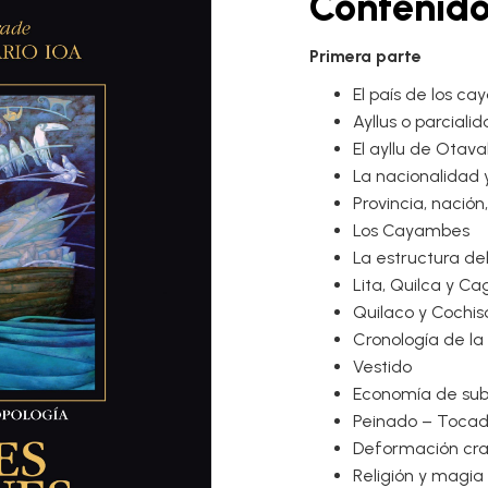
Contenid
Primera parte
El país de los c
Ayllus o parciali
El ayllu de Otava
La nacionalidad
Provincia, nación,
Los Cayambes
La estructura de
Lita, Quilca y C
Quilaco y Cochis
Cronología de l
Vestido
Economía de sub
Peinado – Toca
Deformación cr
Religión y magia