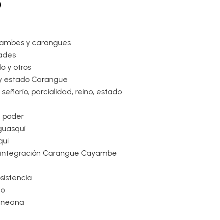
o
ayambes y carangues
dades
lo y otros
 y estado Carangue
 señorío, parcialidad, reino, estado
l poder
aguasquí
qui
a integración Carangue Cayambe
sistencia
do
aneana