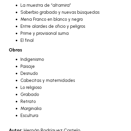
La muestra de “altamira”
Soberbio grabado y nuevas búsquedas
Mena Franco en blanco y negro
Entre alardes de oficio y peligros
Prime y provisional suma
El final
Obras
Indigenismo
Paisaje
Desnudo
Cabecitas y maternidades
Lo religioso
Grabado
Retrato
Marginalia
Escultura
Autor:
Hernán Rodríguez Castelo